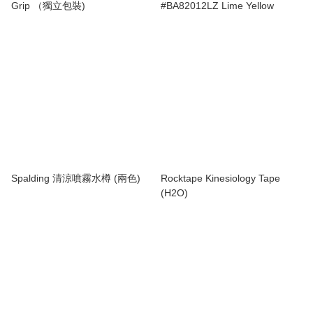
Grip （獨立包裝)
#BA82012LZ Lime Yellow
Spalding 清涼噴霧水樽 (兩色)
Rocktape Kinesiology Tape
(H2O)