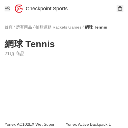
Checkpoint Sports
首頁
/
所有商品
/
/
拍類運動 Rackets Games
網球 Tennis
網球 Tennis
21項 商品
Yonex AC102EX Wet Super
Yonex Active Backpack L