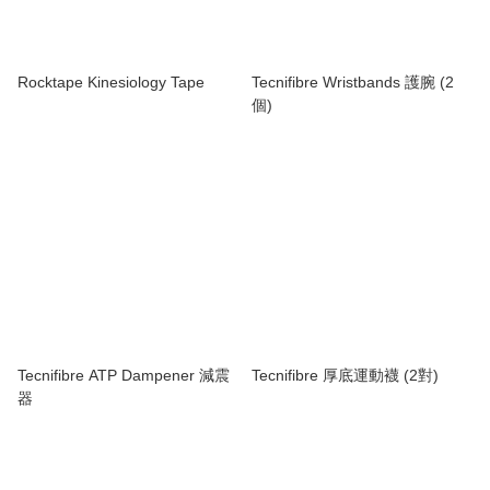
Rocktape Kinesiology Tape
Tecnifibre Wristbands 護腕 (2
個)
Tecnifibre ATP Dampener 減震
Tecnifibre 厚底運動襪 (2對)
器