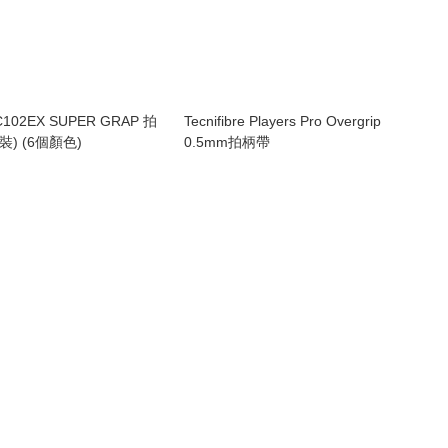
C102EX SUPER GRAP 拍
Tecnifibre Players Pro Overgrip
條裝) (6個顏色)
0.5mm拍柄帶