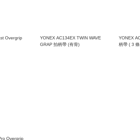
ast Overgrip
YONEX AC134EX TWIN WAVE
YONEX A
GRAP 拍柄帶 (有骨)
柄帶 ( 3 
Pro Overgrip