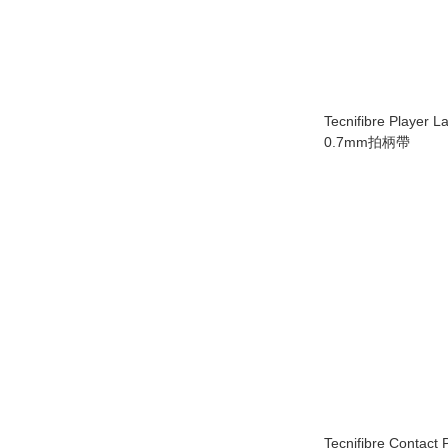
Tecnifibre Player L
0.7mm拍柄帶
Tecnifibre Contact 