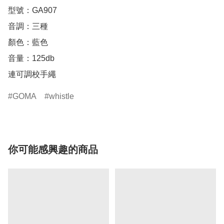
型號：GA907

音調：三種

顏色：藍色

音量：125db

GOMA
whistle
你可能感興趣的商品