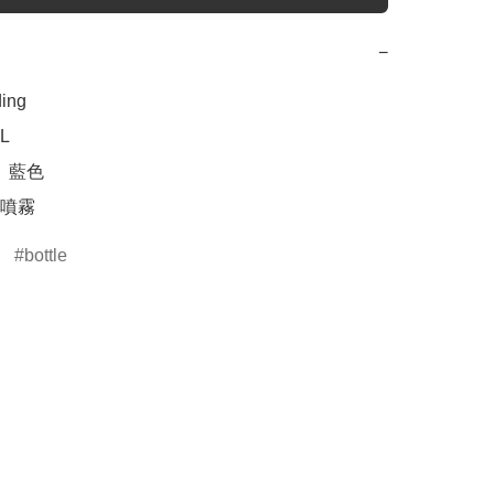
−
ng

L

、藍色

bottle