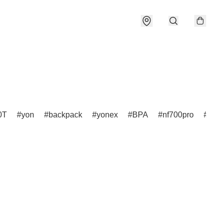
0T
yon
backpack
yonex
BPA
nf700pro
nf7